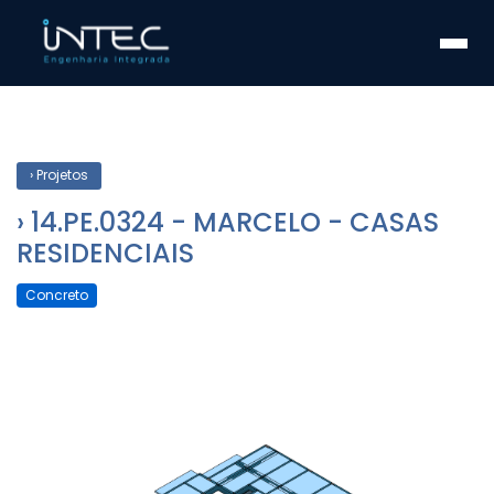
Início
Soluções
Quem somos
Fale conosco
› Projetos
Fale com um engenheiro agora
› 14.PE.0324 - MARCELO - CASAS
RESIDENCIAIS
Concreto