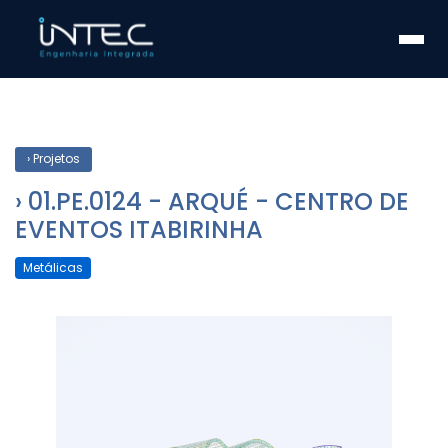
Início
Soluções
Quem somos
Fale conosco
› Projetos
Fale com um engenheiro agora
› 01.PE.0124 - ARQUÉ - CENTRO DE
EVENTOS ITABIRINHA
Metálicas